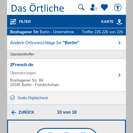
FILTER
KARTE
Boxhagener Str
Berlin - Unternehmen und Personen
Treffer 226-226 von 226
Andere Ortsvorschläge für
"Berlin"
Standardtreffer
2French.de
Übersetzungen
Boxhagener Str. 84
10245 Berlin - Friedrichshain
Gratis-Digitalcheck
10 von 10
ZURÜCK