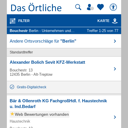
FILTER
KARTE
Bouchestr
Berlin - Unternehmen und Personen
Treffer 1-25 von 77
Andere Ortsvorschläge für
"Berlin"
Standardtreffer
Alexander Bolich Sevit KFZ-Werkstatt
Bouchestr. 13
12435 Berlin - Alt-Treptow
Gratis-Digitalcheck
Bär & Ollenroth KG FachgroßHdl. f. Haustechnik
u. Ind.Bedarf
Web Bewertungen vorhanden
Haustechnik