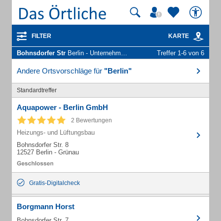
FILTER
KARTE
Bohnsdorfer Str
Berlin - Unternehmen und Personen
Treffer 1-6 von 6
Andere Ortsvorschläge für
"Berlin"
Standardtreffer
Aquapower - Berlin GmbH
2 Bewertungen
Heizungs- und Lüftungsbau
Bohnsdorfer Str. 8
12527 Berlin - Grünau
Gratis-Digitalcheck
Borgmann Horst
Bohnsdorfer Str. 7