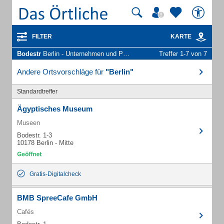
FILTER
KARTE
Bodestr
Berlin - Unternehmen und Personen
Treffer 1-7 von 7
Andere Ortsvorschläge für
"Berlin"
Standardtreffer
Ägyptisches Museum
Museen
Bodestr. 1-3
10178 Berlin - Mitte
Gratis-Digitalcheck
BMB SpreeCafe GmbH
Cafés