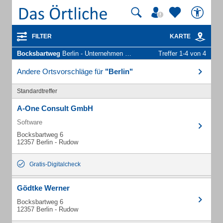
FILTER
KARTE
Bocksbartweg
Berlin - Unternehmen und Personen
Treffer 1-4 von 4
Andere Ortsvorschläge für
"Berlin"
Standardtreffer
A-One Consult GmbH
Software
Bocksbartweg 6
12357 Berlin - Rudow
Gratis-Digitalcheck
Gödtke Werner
Bocksbartweg 6
12357 Berlin - Rudow