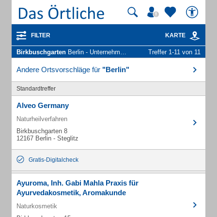
FILTER
KARTE
Birkbuschgarten
Berlin - Unternehmen und Personen
Treffer 1-11 von 11
Andere Ortsvorschläge für
"Berlin"
Standardtreffer
Alveo Germany
Naturheilverfahren
Birkbuschgarten 8
12167 Berlin - Steglitz
Gratis-Digitalcheck
Ayuroma, Inh. Gabi Mahla Praxis für
Ayurvedakosmetik, Aromakunde
Naturkosmetik