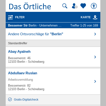
FILTER
KARTE
Bessemer Str
Berlin - Unternehmen und Personen
Treffer 1-25 von 169
Andere Ortsvorschläge für
"Berlin"
Standardtreffer
Abay Ayalneh
Bessemerstr. 46
12103 Berlin - Schöneberg
Abdullaev Ruslan
Arbeitsvermittlung
Bessemerstr. 82
12103 Berlin - Schöneberg
Gratis-Digitalcheck