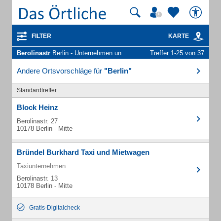
FILTER
KARTE
Berolinastr
Berlin - Unternehmen und Personen
Treffer 1-25 von 37
Andere Ortsvorschläge für
"Berlin"
Standardtreffer
Block Heinz
Berolinastr. 27
10178 Berlin - Mitte
Bründel Burkhard Taxi und Mietwagen
Taxiunternehmen
Berolinastr. 13
10178 Berlin - Mitte
Gratis-Digitalcheck