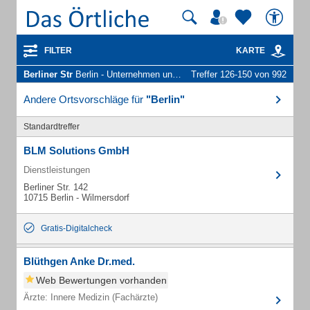
FILTER
KARTE
Berliner Str
Berlin - Unternehmen und Personen
Treffer 126-150 von 992
Andere Ortsvorschläge für
"Berlin"
Standardtreffer
BLM Solutions GmbH
Dienstleistungen
Berliner Str. 142
10715 Berlin - Wilmersdorf
Gratis-Digitalcheck
Blüthgen Anke Dr.med.
Web Bewertungen vorhanden
Ärzte: Innere Medizin (Fachärzte)