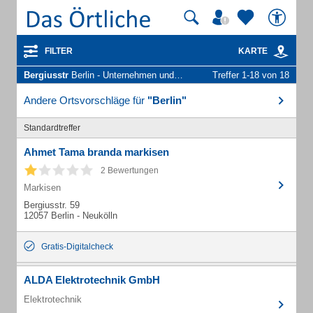
FILTER
KARTE
Bergiusstr
Berlin - Unternehmen und Personen
Treffer 1-18 von 18
Andere Ortsvorschläge für
"Berlin"
Standardtreffer
Ahmet Tama branda markisen
2 Bewertungen
Markisen
Bergiusstr. 59
12057 Berlin - Neukölln
Gratis-Digitalcheck
ALDA Elektrotechnik GmbH
Elektrotechnik