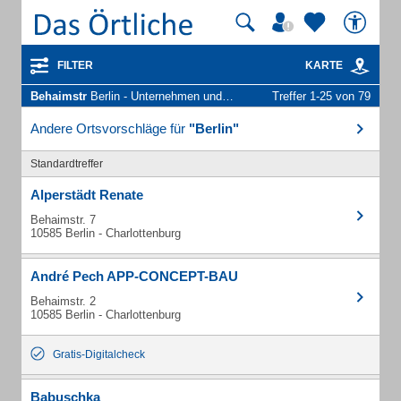
FILTER
KARTE
Behaimstr
Berlin - Unternehmen und Personen
Treffer 1-25 von 79
Andere Ortsvorschläge für
"Berlin"
Standardtreffer
Alperstädt Renate
Behaimstr. 7
10585 Berlin - Charlottenburg
André Pech APP-CONCEPT-BAU
Behaimstr. 2
10585 Berlin - Charlottenburg
Gratis-Digitalcheck
Babuschka