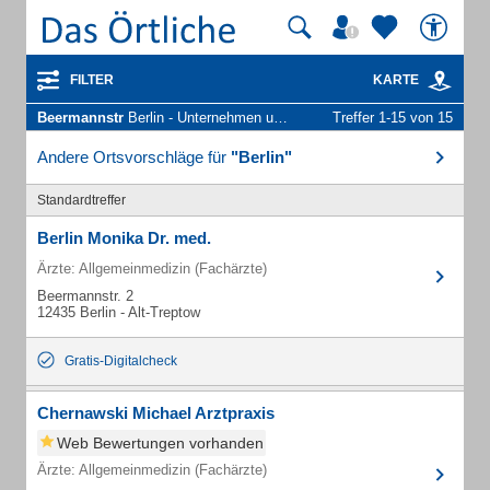
FILTER
KARTE
Beermannstr
Berlin - Unternehmen und Personen
Treffer 1-15 von 15
Andere Ortsvorschläge für
"Berlin"
Standardtreffer
Berlin Monika Dr. med.
Ärzte: Allgemeinmedizin (Fachärzte)
Beermannstr. 2
12435 Berlin - Alt-Treptow
Gratis-Digitalcheck
Chernawski Michael Arztpraxis
Web Bewertungen vorhanden
Ärzte: Allgemeinmedizin (Fachärzte)