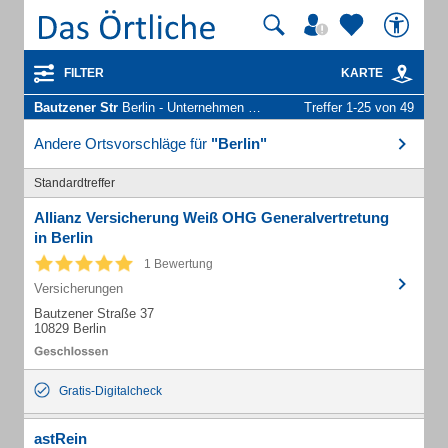
FILTER
KARTE
Bautzener Str
Berlin - Unternehmen und Personen
Treffer 1-25 von 49
Andere Ortsvorschläge für
"Berlin"
Standardtreffer
Allianz Versicherung Weiß OHG Generalvertretung
in Berlin
1 Bewertung
Versicherungen
Bautzener Straße 37
10829 Berlin
Gratis-Digitalcheck
astRein