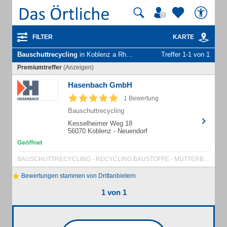
FILTER
KARTE
Bauschuttrecycling
in Koblenz a Rhein
Treffer 1-1 von 1
Premiumtreffer
(Anzeigen)
Hasenbach GmbH
1 Bewertung
Bauschuttrecycling
Kesselheimer Weg 18
56070 Koblenz - Neuendorf
BAUSCHUTTRECYCLING - RECYCLING BAUSTOFFE - MUTTERBODEN
Bewertungen stammen von Drittanbietern
1 von 1