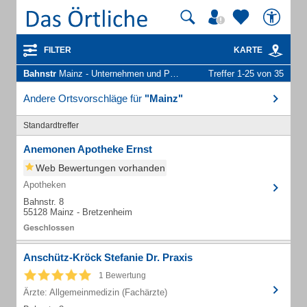
FILTER
KARTE
Bahnstr
Mainz - Unternehmen und Personen
Treffer 1-25 von 35
Andere Ortsvorschläge für
"Mainz"
Standardtreffer
Anemonen Apotheke Ernst
Web Bewertungen vorhanden
Apotheken
Bahnstr. 8
55128 Mainz - Bretzenheim
Anschütz-Kröck Stefanie Dr. Praxis
1 Bewertung
Ärzte: Allgemeinmedizin (Fachärzte)