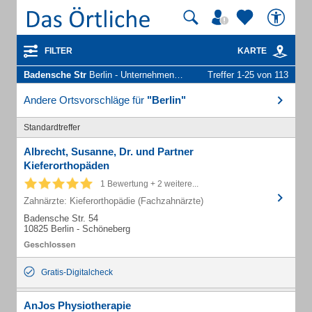
FILTER
KARTE
Badensche Str
Berlin - Unternehmen und Personen
Treffer 1-25 von 113
Andere Ortsvorschläge für
"Berlin"
Standardtreffer
Albrecht, Susanne, Dr. und Partner
Kieferorthopäden
1 Bewertung + 2 weitere...
Zahnärzte: Kieferorthopädie (Fachzahnärzte)
Badensche Str. 54
10825 Berlin - Schöneberg
Gratis-Digitalcheck
AnJos Physiotherapie