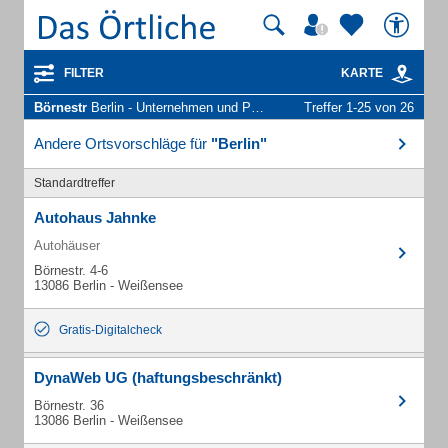
FILTER
KARTE
Börnestr
Berlin - Unternehmen und Personen
Treffer 1-25 von 26
Andere Ortsvorschläge für
"Berlin"
Standardtreffer
Autohaus Jahnke
Autohäuser
Börnestr. 4-6
13086 Berlin - Weißensee
Gratis-Digitalcheck
DynaWeb UG (haftungsbeschränkt)
Börnestr. 36
13086 Berlin - Weißensee