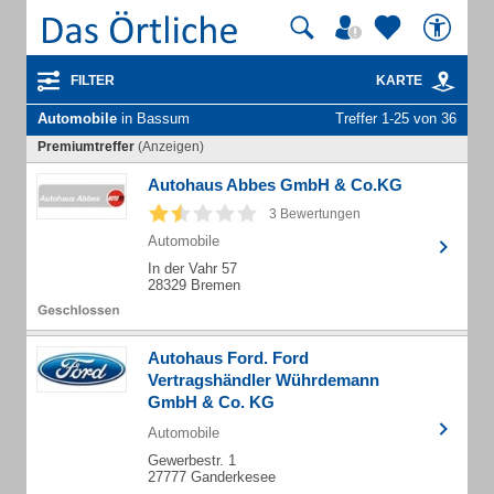
FILTER
KARTE
Automobile
in Bassum
Treffer 1-25 von 36
Premiumtreffer
(Anzeigen)
Autohaus Abbes GmbH & Co.KG
3 Bewertungen
Automobile
In der Vahr 57
28329 Bremen
Autohaus Ford. Ford
Vertragshändler Wührdemann
GmbH & Co. KG
Automobile
Gewerbestr. 1
27777 Ganderkesee