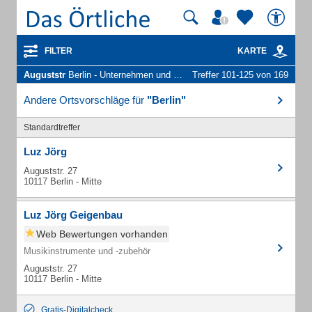
FILTER
KARTE
Auguststr
Berlin - Unternehmen und Personen
Treffer 101-125 von 169
Andere Ortsvorschläge für
"Berlin"
Standardtreffer
Luz Jörg
Auguststr. 27
10117 Berlin - Mitte
Luz Jörg Geigenbau
Web Bewertungen vorhanden
Musikinstrumente und -zubehör
Auguststr. 27
10117 Berlin - Mitte
Gratis-Digitalcheck