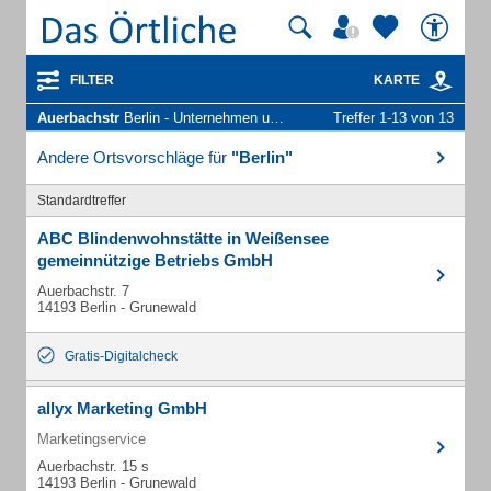
FILTER
KARTE
Auerbachstr
Berlin - Unternehmen und Personen
Treffer 1-13 von 13
Andere Ortsvorschläge für
"Berlin"
Standardtreffer
ABC Blindenwohnstätte in Weißensee
gemeinnützige Betriebs GmbH
Auerbachstr. 7
14193 Berlin - Grunewald
Gratis-Digitalcheck
allyx Marketing GmbH
Marketingservice
Auerbachstr. 15 s
14193 Berlin - Grunewald