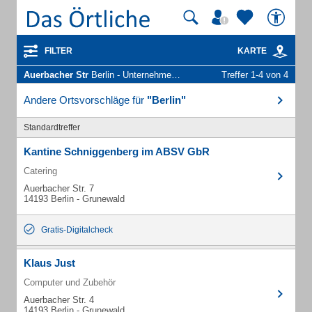
FILTER
KARTE
Auerbacher Str
Berlin - Unternehmen und Personen
Treffer 1-4 von 4
Andere Ortsvorschläge für
"Berlin"
Standardtreffer
Kantine Schniggenberg im ABSV GbR
Catering
Auerbacher Str. 7
14193 Berlin - Grunewald
Gratis-Digitalcheck
Klaus Just
Computer und Zubehör
Auerbacher Str. 4
14193 Berlin - Grunewald