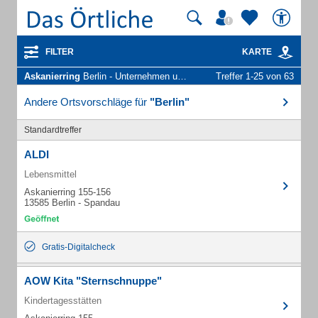
FILTER
KARTE
Askanierring
Berlin - Unternehmen und Personen
Treffer 1-25 von 63
Andere Ortsvorschläge für
"Berlin"
Standardtreffer
ALDI
Lebensmittel
Askanierring 155-156
13585 Berlin - Spandau
Gratis-Digitalcheck
AOW Kita "Sternschnuppe"
Kindertagesstätten