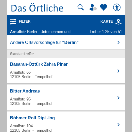
FILTER
KARTE
Arnulfstr
Berlin - Unternehmen und Personen
Treffer 1-25 von 51
Andere Ortsvorschläge für
"Berlin"
Standardtreffer
Basaran-Öztürk Zehra Pinar
Arnulfstr. 66
12105 Berlin - Tempelhof
Bitter Andreas
Arnulfstr. 95
12105 Berlin - Tempelhof
Böhmer Rolf Dipl.-Ing.
Arnulfstr. 104
12105 Berlin - Tempelhof