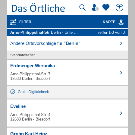
FILTER
KARTE
Arno-Philippsthal-Str
Berlin - Unternehmen und Personen
Treffer 1-3 von 3
Andere Ortsvorschläge für
"Berlin"
Standardtreffer
Erdmenger Weronika
Arno-Philippsthal-Str. 7
12683 Berlin - Biesdorf
Gratis-Digitalcheck
Eveline
Arno-Philippsthal-Str. 4
12683 Berlin - Biesdorf
Grohn Karl-Heinz