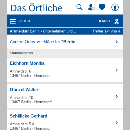
FILTER
KARTE
Arnheidstr
Berlin - Unternehmen und Personen
Treffer 1-4 von 4
Andere Ortsvorschläge für
"Berlin"
Standardtreffer
Eichhorn Monika
Arnheidstr. 6
13467 Berlin - Hermsdorf
Günzel Walter
Arnheidstr. 10
13467 Berlin - Hermsdorf
Schälicke Gerhard
Arnheidstr. 5 A
13467 Berlin - Hermsdorf