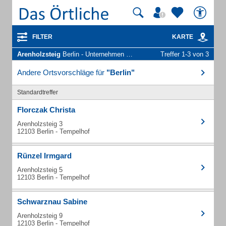
FILTER
KARTE
Arenholzsteig
Berlin - Unternehmen und Personen
Treffer 1-3 von 3
Andere Ortsvorschläge für
"Berlin"
Standardtreffer
Florczak Christa
Arenholzsteig 3
12103 Berlin - Tempelhof
Rünzel Irmgard
Arenholzsteig 5
12103 Berlin - Tempelhof
Schwarznau Sabine
Arenholzsteig 9
12103 Berlin - Tempelhof