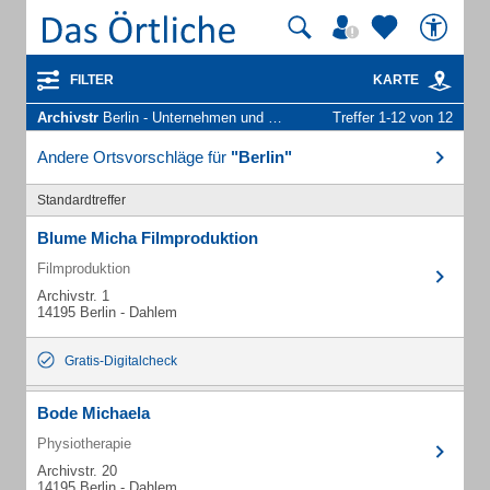
FILTER
KARTE
Archivstr
Berlin - Unternehmen und Personen
Treffer 1-12 von 12
Andere Ortsvorschläge für
"Berlin"
Standardtreffer
Blume Micha Filmproduktion
Filmproduktion
Archivstr. 1
14195 Berlin - Dahlem
Gratis-Digitalcheck
Bode Michaela
Physiotherapie
Archivstr. 20
14195 Berlin - Dahlem