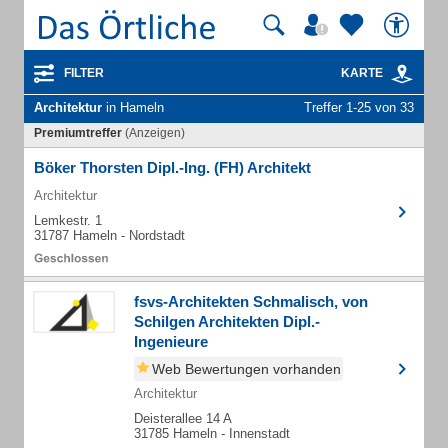
FILTER
KARTE
Architektur
in Hameln
Treffer 1-25 von 33
Premiumtreffer
(Anzeigen)
Böker Thorsten Dipl.-Ing. (FH) Architekt
Architektur
Lemkestr. 1
31787 Hameln - Nordstadt
fsvs-Architekten Schmalisch, von
Schilgen Architekten Dipl.-
Ingenieure
Web Bewertungen vorhanden
Architektur
Deisterallee 14 A
31785 Hameln - Innenstadt