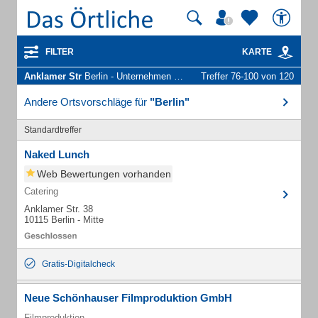
FILTER
KARTE
Anklamer Str
Berlin - Unternehmen und Personen
Treffer 76-100 von 120
Andere Ortsvorschläge für
"Berlin"
Standardtreffer
Naked Lunch
Web Bewertungen vorhanden
Catering
Anklamer Str. 38
10115 Berlin - Mitte
Gratis-Digitalcheck
Neue Schönhauser Filmproduktion GmbH
Filmproduktion