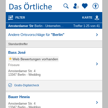
FILTER
KARTE
Amsterdamer Str
Berlin - Unternehmen und Personen
Treffer 1-25 von 41
Andere Ortsvorschläge für
"Berlin"
Standardtreffer
Bass José
Web Bewertungen vorhanden
Friseure
Amsterdamer Str. 4
13347 Berlin - Wedding
Gratis-Digitalcheck
Bauer Hewia
Amsterdamer Str. 4
13347 Berlin - Wedding