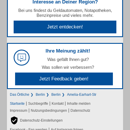
Interesse an Deiner Region?
Bei uns findest du Geldautomaten, Notapotheken,
Benzinpreise und vieles mehr.
Jetzt entdecken!
Ihre Meinung zählt!
Was gefällt Ihnen gut?
Was sollen wir verbessern?
Jetzt Feedback geben!
Das Örtliche
Berlin
Berlin
Amelia-Earhart-Str
|
|
|
Startseite
Suchbegriffe
Kontakt
Inhalte melden
|
|
Impressum
Nutzungsbedingungen
Datenschutz
Datenschutz-Einstellungen
|
Facebook - Fan werden
Auf Instagram folgen