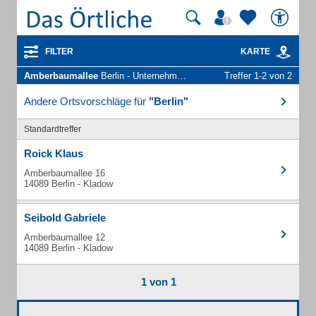
FILTER
KARTE
Amberbaumallee
Berlin - Unternehmen und Personen
Treffer 1-2 von 2
Andere Ortsvorschläge für
"Berlin"
Standardtreffer
Roick Klaus
Amberbaumallee 16
14089 Berlin - Kladow
Seibold Gabriele
Amberbaumallee 12
14089 Berlin - Kladow
1 von 1