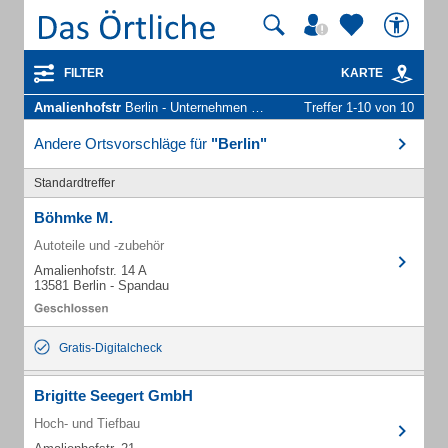
FILTER
KARTE
Amalienhofstr
Berlin - Unternehmen und Personen
Treffer 1-10 von 10
Andere Ortsvorschläge für
"Berlin"
Standardtreffer
Böhmke M.
Autoteile und -zubehör
Amalienhofstr. 14 A
13581 Berlin - Spandau
Gratis-Digitalcheck
Brigitte Seegert GmbH
Hoch- und Tiefbau