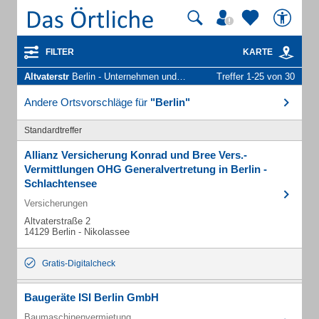
FILTER
KARTE
Altvaterstr
Berlin - Unternehmen und Personen
Treffer 1-25 von 30
Andere Ortsvorschläge für
"Berlin"
Standardtreffer
Allianz Versicherung Konrad und Bree Vers.-
Vermittlungen OHG Generalvertretung in Berlin -
Schlachtensee
Versicherungen
Altvaterstraße 2
14129 Berlin - Nikolassee
Gratis-Digitalcheck
Baugeräte ISI Berlin GmbH
Baumaschinenvermietung