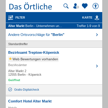
FILTER
KARTE
Alter Markt
Berlin - Unternehmen und Personen
Treffer 1-9 von 9
Andere Ortsvorschläge für
"Berlin"
Standardtreffer
Bezirksamt Treptow-Köpenick
Web Bewertungen vorhanden
Bezirksämter
Alter Markt 2
12555 Berlin - Köpenick
Gratis-Digitalcheck
Comfort Hotel Alter Markt
Hotels