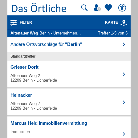
FILTER
KARTE
Altenauer Weg
Berlin - Unternehmen und Personen
Treffer 1-5 von 5
Andere Ortsvorschläge für
"Berlin"
Standardtreffer
Grieser Dorit
Altenauer Weg 2
12209 Berlin - Lichterfelde
Heinacker
Altenauer Weg 7
12209 Berlin - Lichterfelde
Marcus Held Immobilienvermittlung
Immobilien