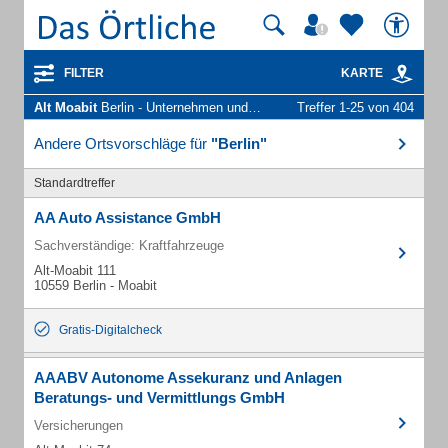
FILTER
KARTE
Alt Moabit
Berlin - Unternehmen und Personen
Treffer 1-25 von 404
Andere Ortsvorschläge für
"Berlin"
Standardtreffer
AA Auto Assistance GmbH
Sachverständige: Kraftfahrzeuge
Alt-Moabit 111
10559 Berlin - Moabit
Gratis-Digitalcheck
AAABV Autonome Assekuranz und Anlagen
Beratungs- und Vermittlungs GmbH
Versicherungen