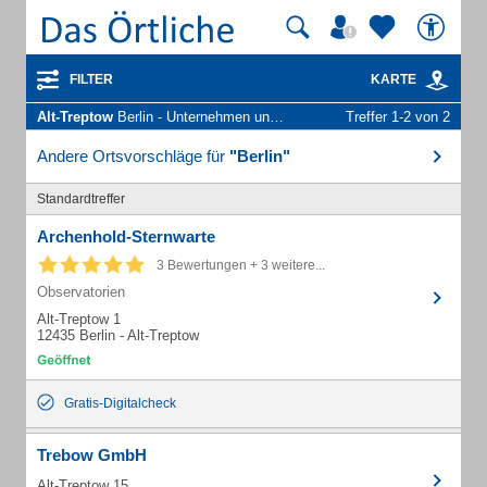
FILTER
KARTE
Alt-Treptow
Berlin - Unternehmen und Personen
Treffer 1-2 von 2
Andere Ortsvorschläge für
"Berlin"
Standardtreffer
Archenhold-Sternwarte
3 Bewertungen + 3 weitere...
Observatorien
Alt-Treptow 1
12435 Berlin - Alt-Treptow
Gratis-Digitalcheck
Trebow GmbH
Alt-Treptow 15