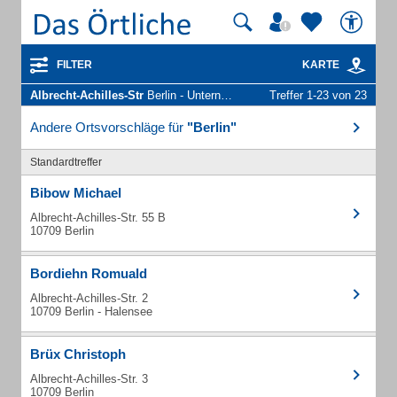
FILTER
KARTE
Albrecht-Achilles-Str
Berlin - Unternehmen und Personen
Treffer 1-23 von 23
Andere Ortsvorschläge für
"Berlin"
Standardtreffer
Bibow Michael
Albrecht-Achilles-Str. 55 B
10709 Berlin
Bordiehn Romuald
Albrecht-Achilles-Str. 2
10709 Berlin - Halensee
Brüx Christoph
Albrecht-Achilles-Str. 3
10709 Berlin