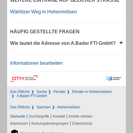
WEITERE EINTRÄGE AUF GLEICHER STRASSE
Wählitzer Weg in Hohenmölsen
HÄUFIG GESTELLTE FRAGEN
Wie lautet die Adresse von A.Bader FTI GmbH?
Informationen bearbeiten
Das Örtliche
Suche
Fenster
Fenster in Hohenmölsen
A.Bader FTI GmbH
Das Örtliche
Sachsen
Hohenmölsen
|
|
|
Startseite
Suchbegriffe
Kontakt
Inhalte melden
|
|
Impressum
Nutzungsbedingungen
Datenschutz