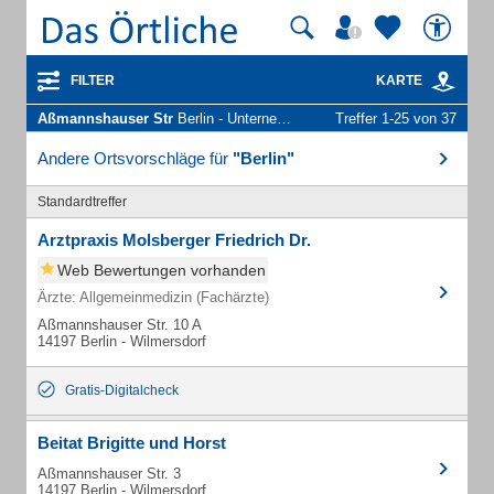
FILTER
KARTE
Aßmannshauser Str
Berlin - Unternehmen und Personen
Treffer 1-25 von 37
Andere Ortsvorschläge für
"Berlin"
Standardtreffer
Arztpraxis Molsberger Friedrich Dr.
Web Bewertungen vorhanden
Ärzte: Allgemeinmedizin (Fachärzte)
Aßmannshauser Str. 10 A
14197 Berlin - Wilmersdorf
Gratis-Digitalcheck
Beitat Brigitte und Horst
Aßmannshauser Str. 3
14197 Berlin - Wilmersdorf