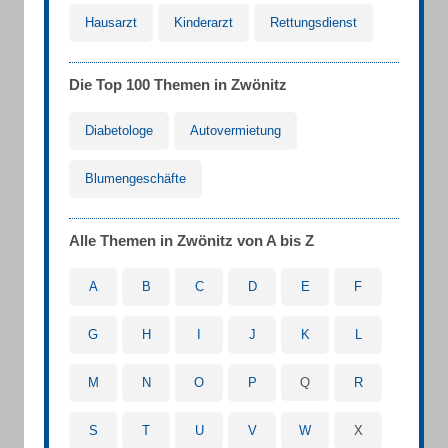
Hausarzt
Kinderarzt
Rettungsdienst
Die Top 100 Themen in Zwönitz
Diabetologe
Autovermietung
Blumengeschäfte
Alle Themen in Zwönitz von A bis Z
A
B
C
D
E
F
G
H
I
J
K
L
M
N
O
P
Q
R
S
T
U
V
W
X