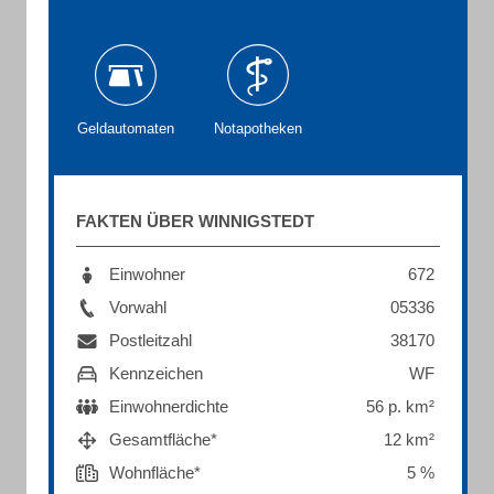
Geldautomaten
Notapotheken
FAKTEN ÜBER WINNIGSTEDT
Einwohner
672
Vorwahl
05336
Postleitzahl
38170
Kennzeichen
WF
Einwohnerdichte
56 p. km²
Gesamtfläche*
12 km²
Wohnfläche*
5 %