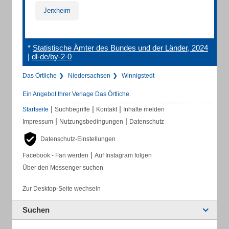
Jerxheim
*
Statistische Ämter des Bundes und der Länder, 2024
|
dl-de/by-2-0
Das Örtliche
Niedersachsen
Winnigstedt
Ein Angebot Ihrer Verlage Das Örtliche.
|
|
|
Startseite
Suchbegriffe
Kontakt
Inhalte melden
|
|
Impressum
Nutzungsbedingungen
Datenschutz
Datenschutz-Einstellungen
|
Facebook - Fan werden
Auf Instagram folgen
Über den Messenger suchen
Zur Desktop-Seite wechseln
Suchen