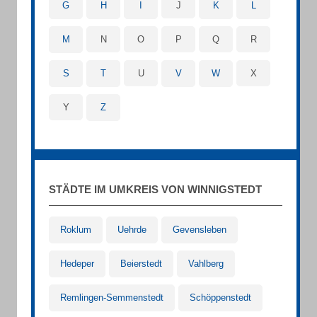
G
H
I
J
K
L
M
N
O
P
Q
R
S
T
U
V
W
X
Y
Z
STÄDTE IM UMKREIS VON WINNIGSTEDT
Roklum
Uehrde
Gevensleben
Hedeper
Beierstedt
Vahlberg
Remlingen-Semmenstedt
Schöppenstedt