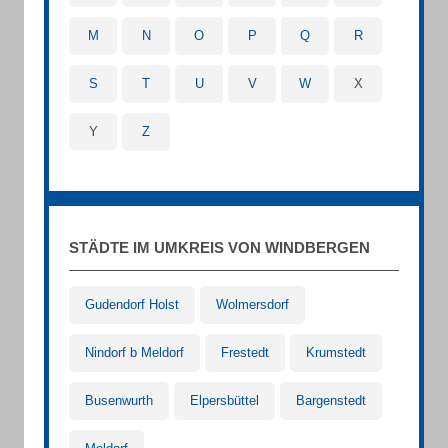
M
N
O
P
Q
R
S
T
U
V
W
X
Y
Z
STÄDTE IM UMKREIS VON WINDBERGEN
Gudendorf Holst
Wolmersdorf
Nindorf b Meldorf
Frestedt
Krumstedt
Busenwurth
Elpersbüttel
Bargenstedt