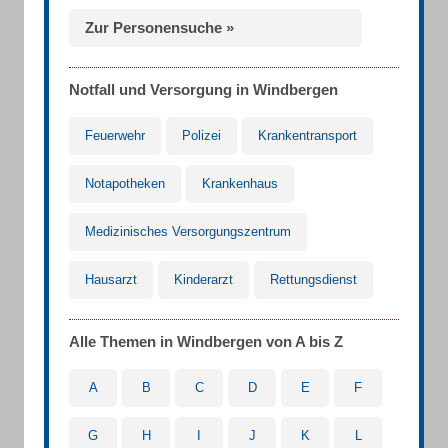
Zur Personensuche »
Notfall und Versorgung in Windbergen
Feuerwehr
Polizei
Krankentransport
Notapotheken
Krankenhaus
Medizinisches Versorgungszentrum
Hausarzt
Kinderarzt
Rettungsdienst
Alle Themen in Windbergen von A bis Z
A
B
C
D
E
F
G
H
I
J
K
L