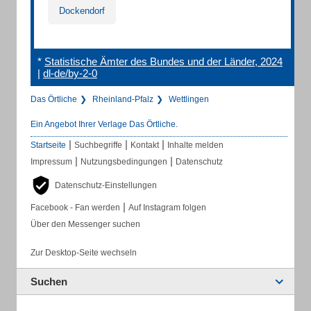
Dockendorf
*
Statistische Ämter des Bundes und der Länder, 2024
|
dl-de/by-2-0
Das Örtliche
Rheinland-Pfalz
Wettlingen
Ein Angebot Ihrer Verlage Das Örtliche.
|
|
|
Startseite
Suchbegriffe
Kontakt
Inhalte melden
|
|
Impressum
Nutzungsbedingungen
Datenschutz
Datenschutz-Einstellungen
|
Facebook - Fan werden
Auf Instagram folgen
Über den Messenger suchen
Zur Desktop-Seite wechseln
Suchen