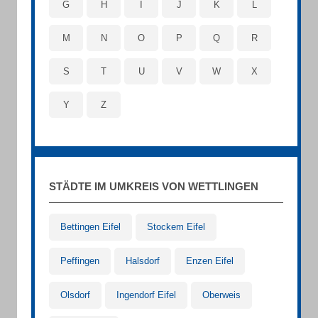
G
H
I
J
K
L
M
N
O
P
Q
R
S
T
U
V
W
X
Y
Z
STÄDTE IM UMKREIS VON WETTLINGEN
Bettingen Eifel
Stockem Eifel
Peffingen
Halsdorf
Enzen Eifel
Olsdorf
Ingendorf Eifel
Oberweis