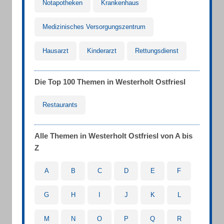
Notapotheken
Krankenhaus
Medizinisches Versorgungszentrum
Hausarzt
Kinderarzt
Rettungsdienst
Die Top 100 Themen in Westerholt Ostfriesl
Restaurants
Alle Themen in Westerholt Ostfriesl von A bis
Z
A
B
C
D
E
F
G
H
I
J
K
L
M
N
O
P
Q
R