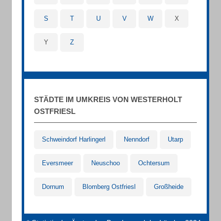
S
T
U
V
W
X
Y
Z
STÄDTE IM UMKREIS VON WESTERHOLT
OSTFRIESL
Schweindorf Harlingerl
Nenndorf
Utarp
Eversmeer
Neuschoo
Ochtersum
Dornum
Blomberg Ostfriesl
Großheide