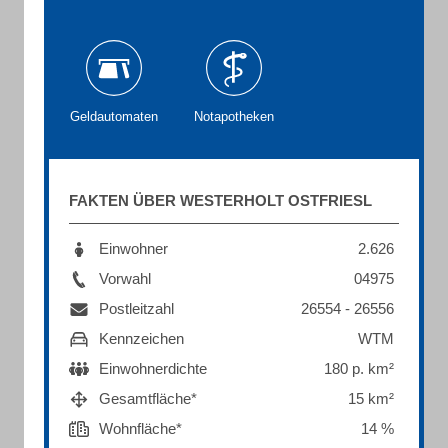
Geldautomaten
Notapotheken
FAKTEN ÜBER WESTERHOLT OSTFRIESL
Einwohner
2.626
Vorwahl
04975
Postleitzahl
26554 - 26556
Kennzeichen
WTM
Einwohnerdichte
180 p. km²
Gesamtfläche*
15 km²
Wohnfläche*
14 %