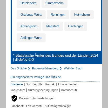
Ostelsheim
Simmozheim
Grafenau Württ
Renningen
Heimsheim
Althengstett
Magstadt
Gechingen
Aidlingen Württ
*
Statistische Ämter des Bundes und der Länder, 2024
|
dl-de/by-2-0
Das Örtliche
Baden-Württemberg
Weil der Stadt
Ein Angebot Ihrer Verlage Das Örtliche.
|
|
|
Startseite
Suchbegriffe
Kontakt
Inhalte melden
|
|
Impressum
Nutzungsbedingungen
Datenschutz
Datenschutz-Einstellungen
|
Facebook - Fan werden
Auf Instagram folgen