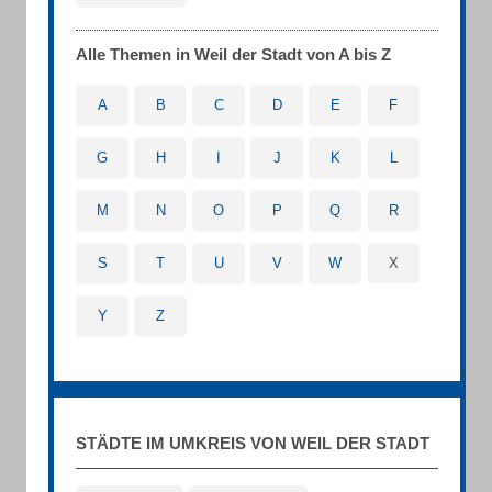
Alle Themen in Weil der Stadt von A bis Z
A
B
C
D
E
F
G
H
I
J
K
L
M
N
O
P
Q
R
S
T
U
V
W
X
Y
Z
STÄDTE IM UMKREIS VON WEIL DER STADT