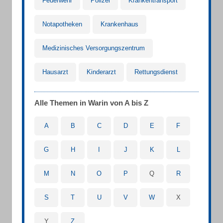
Feuerwehr
Polizei
Krankentransport
Notapotheken
Krankenhaus
Medizinisches Versorgungszentrum
Hausarzt
Kinderarzt
Rettungsdienst
Alle Themen in Warin von A bis Z
A
B
C
D
E
F
G
H
I
J
K
L
M
N
O
P
Q
R
S
T
U
V
W
X
Y
Z