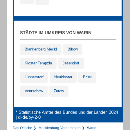
STÄDTE IM UMKREIS VON WARIN
Blankenberg Meckl
Bibow
Kloster Tempzin
Jesendorf
Lübberstorf
Neukloster
Brüel
Ventschow
Zurow
*
Statistische Ämter des Bundes und der Länder, 2024
|
dl-de/by-2-0
Das Örtliche
Mecklenburg-Vorpommern
Warin