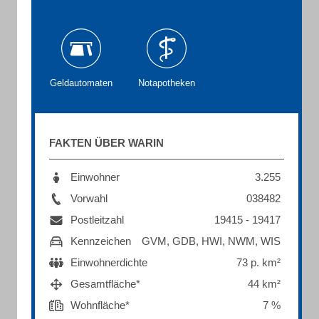
Geldautomaten
Notapotheken
FAKTEN ÜBER WARIN
Einwohner
3.255
Vorwahl
038482
Postleitzahl
19415 - 19417
Kennzeichen
GVM, GDB, HWI, NWM, WIS
Einwohnerdichte
73 p. km²
Gesamtfläche*
44 km²
Wohnfläche*
7 %