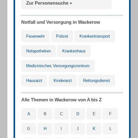
Zur Personensuche »
Notfall und Versorgung in Wackerow
Feuerwehr
Polizei
Krankentransport
Notapotheken
Krankenhaus
Medizinisches Versorgungszentrum
Hausarzt
Kinderarzt
Rettungsdienst
Alle Themen in Wackerow von A bis Z
A
B
C
D
E
F
G
H
I
J
K
L