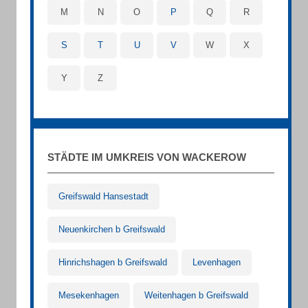
M
N
O
P
Q
R
S
T
U
V
W
X
Y
Z
STÄDTE IM UMKREIS VON WACKEROW
Greifswald Hansestadt
Neuenkirchen b Greifswald
Hinrichshagen b Greifswald
Levenhagen
Mesekenhagen
Weitenhagen b Greifswald