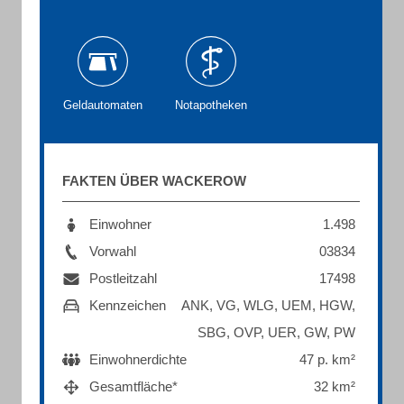
Geldautomaten
Notapotheken
FAKTEN ÜBER WACKEROW
Einwohner
1.498
Vorwahl
03834
Postleitzahl
17498
Kennzeichen
ANK, VG, WLG, UEM, HGW,
SBG, OVP, UER, GW, PW
Einwohnerdichte
47 p. km²
Gesamtfläche*
32 km²