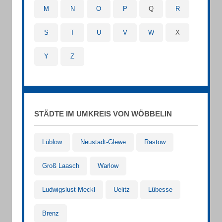
M
N
O
P
Q
R
S
T
U
V
W
X
Y
Z
STÄDTE IM UMKREIS VON WÖBBELIN
Lüblow
Neustadt-Glewe
Rastow
Groß Laasch
Warlow
Ludwigslust Meckl
Uelitz
Lübesse
Brenz