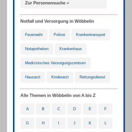
Zur Personensuche »
Notfall und Versorgung in Wöbbelin
Feuerwehr
Polizei
Krankentransport
Notapotheken
Krankenhaus
Medizinisches Versorgungszentrum
Hausarzt
Kinderarzt
Rettungsdienst
Alle Themen in Wöbbelin von A bis Z
A
B
C
D
E
F
G
H
I
J
K
L